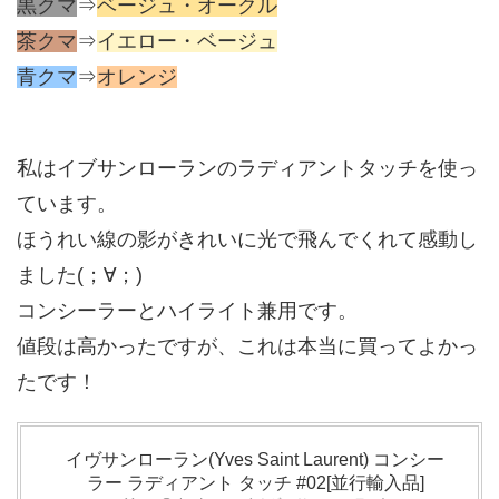
黒クマ
⇒
ベージュ・オークル
茶クマ
⇒
イエロー・ベージュ
青クマ
⇒
オレンジ
私はイブサンローランのラディアントタッチを使っ
ています。
ほうれい線の影がきれいに光で飛んでくれて感動し
ました(；∀；)
コンシーラーとハイライト兼用です。
値段は高かったですが、これは本当に買ってよかっ
たです！
イヴサンローラン(Yves Saint Laurent) コンシー
ラー ラディアント タッチ #02[並行輸入品]