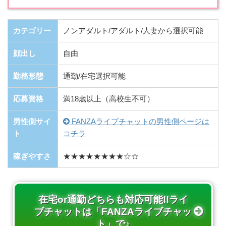
カテゴリー
ノンアダルト/アダルト/人妻から選択可能
顔出し
自由
勤務形態
通勤/在宅選択可能
応募資格
満18歳以上（高校生不可）
男性側サイ
FANZAライブチャットの男性側ページは
ト
コチラ
稼ぎやすさ
★★★★★★★★☆☆
在宅or通勤どちらも対応可能!!ライ
ブチャットは「FANZAライブチャッ
ト」で♪