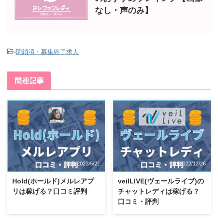
なし・声のみ】
-
閉鎖済・募集終了求人
関連記事
2023/5/21
2022/12/26
Hold(ホールド)メルレアプ
veilLIVE(ヴェールライブ)の
リは稼げる？口コミ評判
チャットレディは稼げる？
口コミ・評判