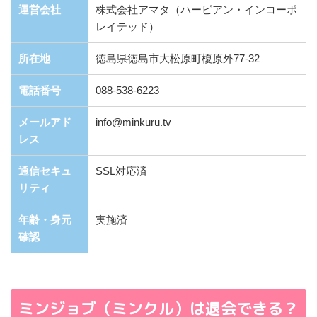
運営会社
株式会社アマタ（ハーピアン・インコーポ
レイテッド）
所在地
徳島県徳島市大松原町榎原外77-32
電話番号
088-538-6223
メールアド
info@minkuru.tv
レス
通信セキュ
SSL対応済
リティ
年齢・身元
実施済
確認
ミンジョブ（ミンクル）は退会できる？