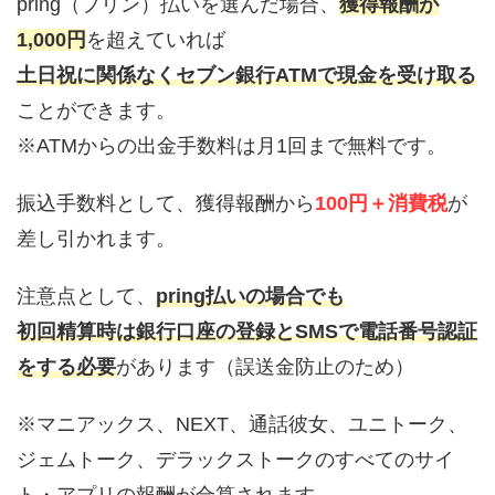
pring（プリン）払いを選んだ場合、
獲得報酬が
1,000円
を超えていれば
土日祝に関係なくセブン銀行ATMで現金を受け取る
ことができます。
※ATMからの出金手数料は月1回まで無料です。
振込手数料として、獲得報酬から
100円＋消費税
が
差し引かれます。
注意点として、
pring払いの場合でも
初回精算時は銀行口座の登録とSMSで電話番号認証
をする必要
があります（誤送金防止のため）
※マニアックス、NEXT、通話彼女、ユニトーク、
ジェムトーク、デラックストークのすべてのサイ
ト・アプリの報酬が合算されます。