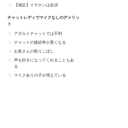
【補足】イヤホンは必須
チャットレディでマイクなしのデメリッ
ト
アダルトチャットでは不利
チャットの接続率が悪くなる
お客さんの取りこぼし
声を好きになってくれることもあ
る
マイクありの子が増えている
チャットレディがマイクなしで稼ぐコ
ツ・テクニック
動画をアップする
1人1人の接客を大切に
一言コメントに「タイピングで
す」と書かない