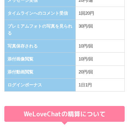
メッセージ受信
20円/通
タイムラインへのコメント受信
1回20円
プレミアムフォトの写真を見られ
30円/回
る
写真保存される
10円/回
添付画像閲覧
10円/回
添付動画閲覧
20円/回
ログインボーナス
1日1円
WeLoveChatの精算について