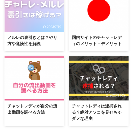
2023/7/10
2023/6/30
メルレの裏引きとは？やり
国内サイトのチャットレデ
方や危険性を解説
ィのメリット・デメリット
2023/12/8
2023/11/29
チャットレディが自分の流
チャットレディは逮捕され
出動画を調べる方法
る？絶対アソコを見せちゃ
ダメな理由