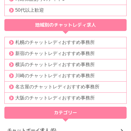
50代以上歓迎
地域別のチャットレディ求人
札幌のチャットレディおすすめ事務所
新宿のチャットレディおすすめ事務所
横浜のチャットレディおすすめ事務所
川崎のチャットレディおすすめ事務所
名古屋のチャットレディおすすめ事務所
大阪のチャットレディおすすめ事務所
カテゴリー
チャットボーイ求人 (6)