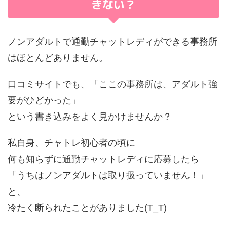
きない？
ノンアダルトで通勤チャットレディができる事務所
はほとんどありません。
口コミサイトでも、「ここの事務所は、アダルト強
要がひどかった」
という書き込みをよく見かけませんか？
私自身、チャトレ初心者の頃に
何も知らずに通勤チャットレディに応募したら
「うちはノンアダルトは取り扱っていません！」
と、
冷たく断られたことがありました(T_T)