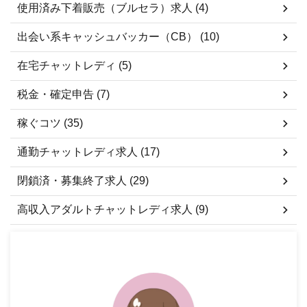
使用済み下着販売（ブルセラ）求人 (4)
出会い系キャッシュバッカー（CB） (10)
在宅チャットレディ (5)
税金・確定申告 (7)
稼ぐコツ (35)
通勤チャットレディ求人 (17)
閉鎖済・募集終了求人 (29)
高収入アダルトチャットレディ求人 (9)