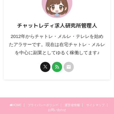
チャットレディ求人研究所管理人
2012年からチャトレ・メルレ・テレレを始め
たアラサーです。現在は在宅チャトレ・メルレ
を中心に副業としてゆるく稼働してます♪
HOME
プライバシーポリシー
運営者情報
サイトマップ
お問い合わせ