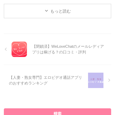
もっと読む
【閉鎖済】WeLoveChatのメールレディア
プリは稼げる？の口コミ・評判
【人妻・熟女専門】エロビデオ通話アプリ
のおすすめランキング
検索