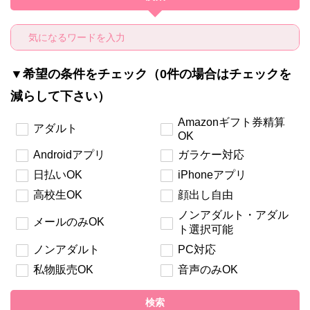
▼希望の条件をチェック（0件の場合はチェックを
減らして下さい）
Amazonギフト券精算
アダルト
OK
Androidアプリ
ガラケー対応
日払いOK
iPhoneアプリ
高校生OK
顔出し自由
ノンアダルト・アダル
メールのみOK
ト選択可能
ノンアダルト
PC対応
私物販売OK
音声のみOK
検索